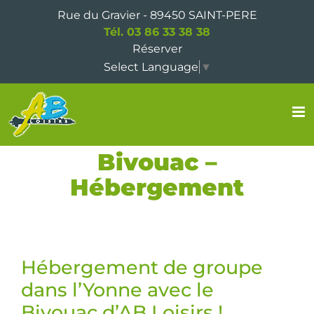
Passer
Rue du Gravier - 89450 SAINT-PERE
au
Tél. 03 86 33 38 38
contenu
Réserver
Select Language
▼
Bivouac –
Hébergement
Hébergement de groupe
dans l’Yonne avec le
Bivouac d’AB Loisirs !