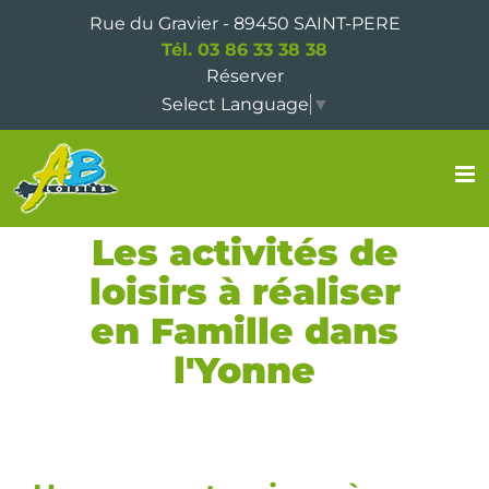
Passer
Rue du Gravier - 89450 SAINT-PERE
au
Tél. 03 86 33 38 38
contenu
Réserver
Select Language
▼
Les activités de
loisirs à réaliser
en Famille dans
l'Yonne