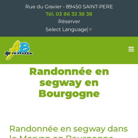
Passer
Rue du Gravier - 89450 SAINT-PERE
au
Tél. 03 86 33 38 38
contenu
Réserver
Select Language
▼
Randonnée en
segway en
Bourgogne
Randonnée en segway dans