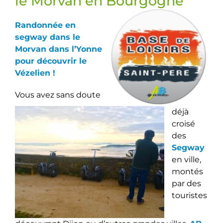
le Morvan en Bourgogne
Randonnée en
segway dans le
Morvan dans l’Yonne
pour découvrir le
Vézelien !
Vous avez sans doute
déjà
croisé
des
Segway
en ville,
montés
par des
touristes