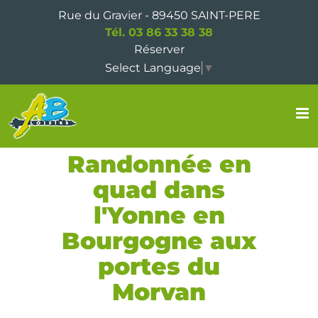
Passer
Rue du Gravier - 89450 SAINT-PERE
au
Tél. 03 86 33 38 38
contenu
Réserver
Select Language
▼
Randonnée en
quad dans
l'Yonne en
Bourgogne aux
portes du
Morvan