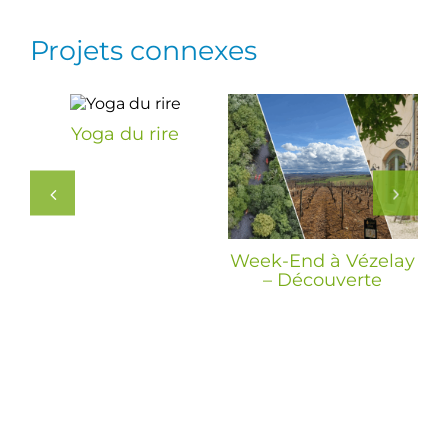
Projets connexes
Yoga du rire
é
Week-End à Vézelay
s
– Découverte